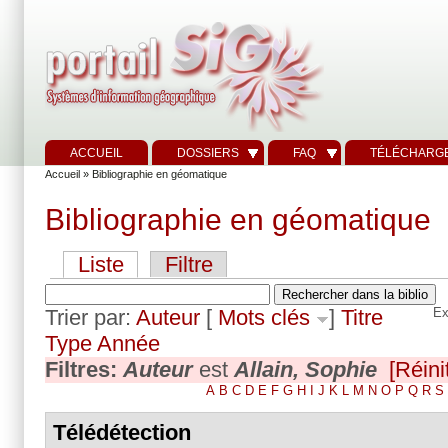
ACCUEIL
DOSSIERS
FAQ
TÉLÉCHARG
Accueil
» Bibliographie en géomatique
Bibliographie en géomatique
Liste
Filtre
Trier par:
Auteur
[
Mots clés
]
Titre
Ex
Type
Année
Filtres:
Auteur
est
Allain, Sophie
[Réinit
A
B
C
D
E
F
G
H
I
J
K
L
M
N
O
P
Q
R
S
Télédétection