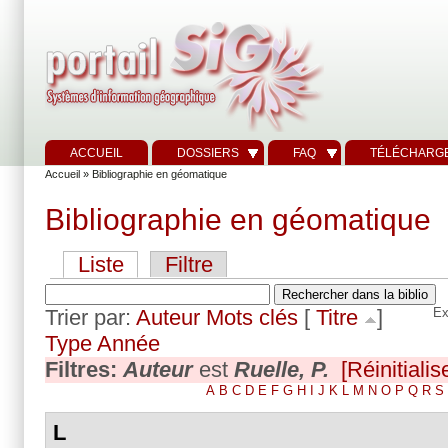
ACCUEIL
DOSSIERS
FAQ
TÉLÉCHARG
Accueil
» Bibliographie en géomatique
Bibliographie en géomatique
Liste
Filtre
Trier par:
Auteur
Mots clés
[
Titre
]
Ex
Type
Année
Filtres:
Auteur
est
Ruelle, P.
[Réinitialis
A
B
C
D
E
F
G
H
I
J
K
L
M
N
O
P
Q
R
S
L