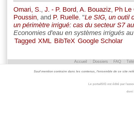
Omari, S.
,
J. - P. Bord
,
A. Bouaziz
,
Ph Le
Poussin
, and
P. Ruelle
.
"
Le SIG, un outil 
un périmètre irrigué: cas du secteur S7 
Economies d'eau en systèmes irrigués a
Tagged
XML
BibTeX
Google Scholar
Accueil
Dossiers
FAQ
Tél
Sauf mention contraire dans les contenus, l'ensemble de ce site relève 
Le portailSIG est édité par l'as
dont 