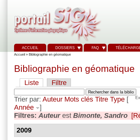
ACCUEIL
DOSSIERS
FAQ
TÉLÉCHARG
Accueil
» Bibliographie en géomatique
Bibliographie en géomatique
Liste
Filtre
Trier par:
Auteur
Mots clés
Titre
Type
[
Ex
Année
]
Filtres:
Auteur
est
Bimonte, Sandro
[Ré
2009