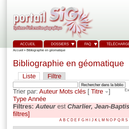
ACCUEIL
DOSSIERS
FAQ
TÉLÉCHARG
Accueil
» Bibliographie en géomatique
Bibliographie en géomatique
Liste
Filtre
Trier par:
Auteur
Mots clés
[
Titre
]
Ex
Type
Année
Filtres:
Auteur
est
Charlier, Jean-Bapti
filtres]
A
B
C
D
E
F
G
H
I
J
K
L
M
N
O
P
Q
R
S