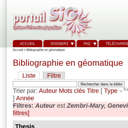
ACCUEIL
DOSSIERS
FAQ
TÉLÉCHARG
Accueil
» Bibliographie en géomatique
Bibliographie en géomatique
Liste
Filtre
Trier par:
Auteur
Mots clés
Titre
[
Type
Ex
]
Année
Filtres:
Auteur
est
Zembri-Mary, Genev
filtres]
Thesis