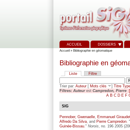
ACCUEIL
DOSSIERS
Accueil
» Bibliographie en géomatique
Bibliographie en géoma
Liste
Filtre
Trier par:
Auteur
[
Mots clés
]
Titre
Typ
Filtres:
Auteur
est
Campredon, Pierre
A
B
C
D
E
F
SIG
Pennober, Gwenaelle
,
Emmanuel Giraude
Alfredo Da Silva
, and
Pierre Campredon
.
Guinée-Bissau.
"
Norois
, no. 196 2005 (20