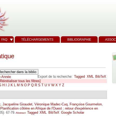
FAQ
TÉLÉCHARGEMENTS
BIBLIOGRAPHIE
ASSOC
tique
Export de la recherche:
Tagged
XML
BibTeX
e
Année
[Réinitialiser tous les filtres]
G
H
I
J
K
L
M
N
O
P
Q
R
S
T
U
V
W
X
Y
Z
t
,
Jacqueline Giraudet
,
Véronique Madec-Cuq
,
Françoise Gourmelon
,
"
Planification côtière en Afrique de l'Ouest : retour d'expérience en
05): 67-79.
Tagged
XML
BibTeX
Google Scholar
Abstract